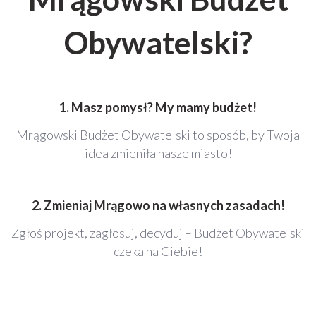
Obywatelski?
1. Masz pomysł? My mamy budżet!
Mrągowski Budżet Obywatelski to sposób, by Twoja
idea zmieniła nasze miasto!
2. Zmieniaj Mrągowo na własnych zasadach!
Zgłoś projekt, zagłosuj, decyduj – Budżet Obywatelski
czeka na Ciebie!