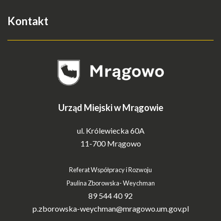
Kontakt
Urząd Miejski w Mrągowie
ul. Królewiecka 60A
11-700 Mrągowo
Referat Współpracy i Rozwoju
Paulina Zborowska- Weychman
89 544 40 92
p.zborowska-weychman@mragowo.um.gov.pl